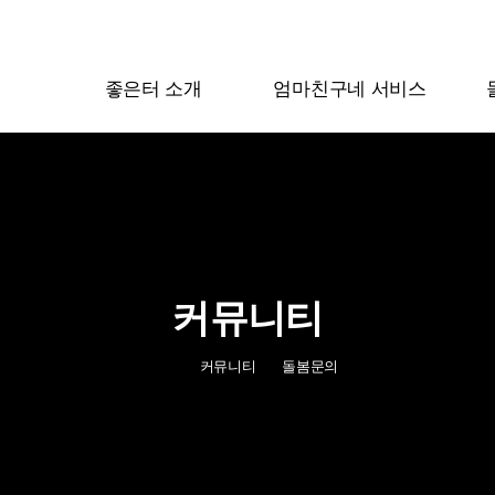
좋은터 소개
엄마친구네 서비스
인사말
서비스소개
미션&비전&핵심가치
서비스 이용 가이드
연혁
엄마친구네 서비스 특징
소개영상
돌봄활동가 지역 현황
커뮤니티
보도자료
엄마친구네 돌봄활동가 소개
좋
인증서
엄마친구네 상담예약
커뮤니티
돌봄문의
오시는길
엄마친구네 예약확인