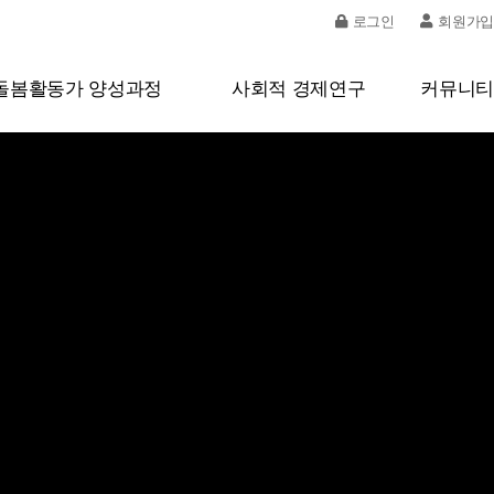
로그인
회원가입
돌봄활동가 양성과정
사회적 경제연구
커뮤니티
돌봄활동가 양성
지역사회 커뮤니티 조사연구
공지사항
돌봄활동가 교육내용
사회적경제 사례소개
사업소식
사회서비스 제공사업
읽을거리
대표 활동가 스토리
돌봄문의
은터 돌봄활동가 신청하기
갤러리
자료실
영상자료