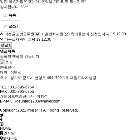
일단 회원가입은 했는데, 연락을 기다리면 되는지요?
감사합니다. *^^*
목록
글쓰기
이전글
소방공무원(부) + 일반회사원(모) 육아돌보미 신청입니다.
19.12.30
다음글
재택맘 교육
19.12.30
댓글
0
댓글목록
등록된 댓글이 없습니다.
㈜좋은터
대표 : 이병석
주소 : 경기도 군포시 번영로 494, 702-1호 제일프라자빌딩
TEL : 031-395-6754
FAX : 031-395-6755
개인정보책임관리자 : 이병석
E-MAIL : joeunteo1203@naver.com
Copyright 2021 ㈜좋은터 All Rights Reserved.
HOME
인사말
오시는길