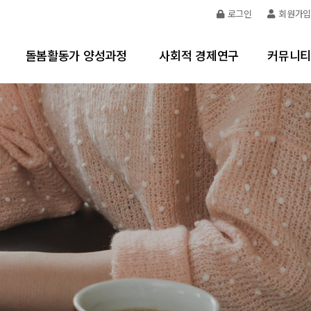
로그인
회원가입
돌봄활동가 양성과정
사회적 경제연구
커뮤니티
돌봄활동가 양성
지역사회 커뮤니티 조사연구
공지사항
돌봄활동가 교육내용
사회적경제 사례소개
사업소식
사회서비스 제공사업
읽을거리
대표 활동가 스토리
돌봄문의
개
좋은터 돌봄활동가 신청하기
갤러리
자료실
영상자료