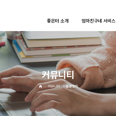
좋은터 소개
엄마친구네 서비스
인사말
서비스소개
미션&비전&핵심가치
서비스 이용 가이드
연혁
엄마친구네 서비스 특징
소개영상
돌봄활동가 지역 현황
커뮤니티
보도자료
엄마친구네 돌봄활동가 소
인증서
엄마친구네 상담예약
커뮤니티
돌봄문의
오시는길
엄마친구네 예약확인